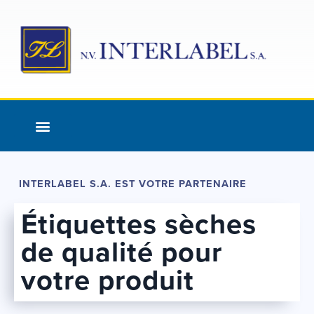
Aller
au
contenu
Qui sommes-nous ?
Nos services
INTERLABEL S.A. EST VOTRE PARTENAIRE
Étiquettes sèches
de qualité pour
votre produit