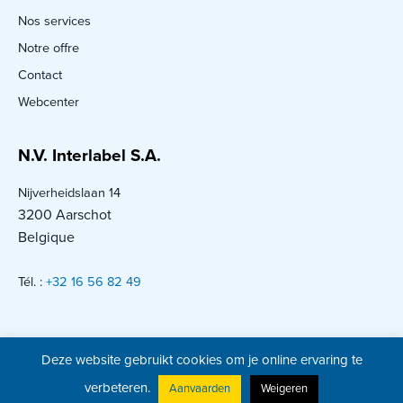
Nos services
Notre offre
Contact
Webcenter
N.V. Interlabel S.A.
Nijverheidslaan 14
3200 Aarschot
Belgique
Tél. :
+32 16 56 82 49
Deze website gebruikt cookies om je online ervaring te
Interlabel S.A. © 2026 – Tous droits réservés –
Site web crée par
verbeteren.
Aanvaarden
Weigeren
Kreatix