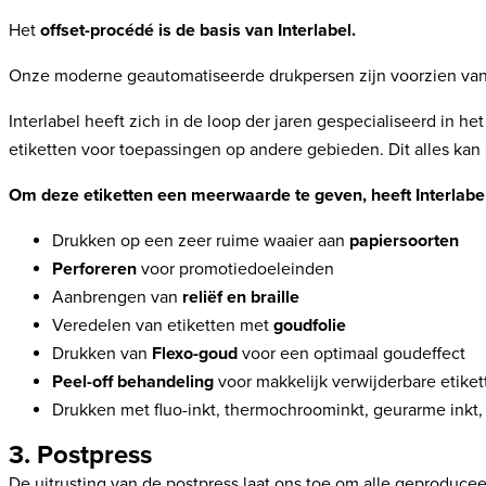
Het
offset-procédé is de basis van Interlabel.
Onze moderne geautomatiseerde drukpersen zijn voorzien van 
Interlabel heeft zich in de loop der jaren gespecialiseerd in he
etiketten voor toepassingen op andere gebieden. Dit alles kan 
Om deze etiketten een meerwaarde te geven, heeft Interlabel
Drukken op een zeer ruime waaier aan
papiersoorten
Perforeren
voor promotiedoeleinden
Aanbrengen van
reliëf en braille
Veredelen van etiketten met
goudfolie
Drukken van
Flexo-goud
voor een optimaal goudeffect
Peel-off behandeling
voor makkelijk verwijderbare etike
Drukken met fluo-inkt, thermochroominkt, geurarme inkt,
3. Postpress
De uitrusting van de postpress laat ons toe om alle geproduce