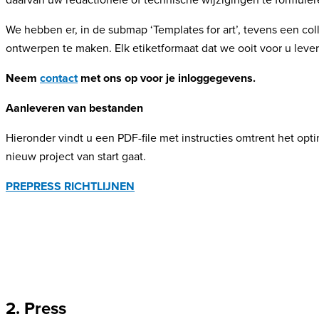
daarvan uw redactionele of technische wijzigingen te formuler
We hebben er, in de submap ‘Templates for art’, tevens een co
ontwerpen te maken. Elk etiketformaat dat we ooit voor u leve
Neem
contact
met ons op voor je inloggegevens.
Aanleveren van bestanden
Hieronder vindt u een PDF-file met instructies omtrent het 
nieuw project van start gaat.
PREPRESS RICHTLIJNEN
2. Press