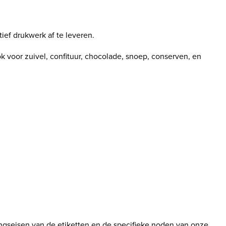
ef drukwerk af te leveren.
ook voor zuivel, confituur, chocolade, snoep, conserven, en
ingseisen van de etiketten en de specifieke noden van onze