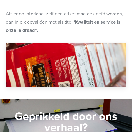
Als er op Interlabel zelf een etiket mag gekleefd worden,
dan in elk geval één met als titel
‘Kwaliteit en service is
onze leidraad’’.
Geprikkeld door ons
verhaal?